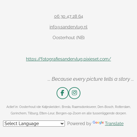
06 30 47 28 64
info@sandervlug.nl
Oosterhout (NB)
https://fotografiesandervlug.pixieset.com/
... Because every picture tells a story ...
F
I
a
n
c
s
Actief in: Oosterhout (de Katjeskelder), Breda, Raamsdonksveer, Den-Bosch, Rotterdam,
e
t
Gorinchem, Tilburg, Etten-Leur, Bergen-op-Zoom en alle tussenliggende dorpen.
b
a
o
g
Powered by
Translate
o
r
k
a