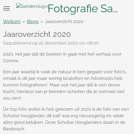
Fotografie Sander Vlug
Ga
direct
naar
Welkom
»
Blogs
»
Jaaroverzicht 2020
de
hoofdinhoud
Jaaroverzicht 2020
Gepubliceerd op 22 december 2020 om 08:00
2020, het jaar dat de boeken in gaat met het verhaal over
Corona.
Een jaar waarbij ik vaak de natuur in ben gegaan voor foto's,
omdat ik dit jaar maar weinig bruiloften en fotoshoots heb
kunnen fotograferen! Maar ook het jaar dat ik een drone
kocht, hierdoor kan je beelden schieten die je normaal niet
zou zien!
De top foto welke ik heb gekozen uit 2020 is de foto van een
Schotse hooglander, dit kalf was erg nieuwsgierig en wilde
alles goed bekijken. Deze Schotse Hooglanders staan in de
Biesbosch.