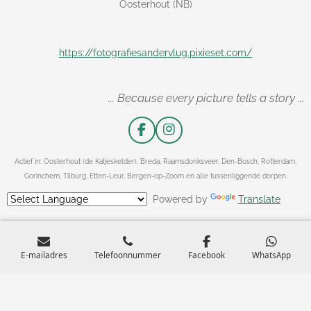
Oosterhout (NB)
https://fotografiesandervlug.pixieset.com/
... Because every picture tells a story ...
F
I
a
n
c
s
Actief in: Oosterhout (de Katjeskelder), Breda, Raamsdonksveer, Den-Bosch, Rotterdam,
e
t
Gorinchem, Tilburg, Etten-Leur, Bergen-op-Zoom en alle tussenliggende dorpen.
b
a
o
g
Powered by
Translate
o
r
k
a
m
E-mailadres
Telefoonnummer
Facebook
WhatsApp