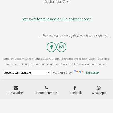
Oosterhout (NB)
https://fotografiesandervlug.pixieset.com/
... Because every picture tells a story ...
F
I
a
n
c
s
Actief in: Oosterhout (de Katjeskelder), Breda, Raamsdonksveer, Den-Bosch, Rotterdam,
e
t
Gorinchem, Tilburg, Etten-Leur, Bergen-op-Zoom en alle tussenliggende dorpen.
b
a
o
g
Powered by
Translate
o
r
k
a
m
E-mailadres
Telefoonnummer
Facebook
WhatsApp