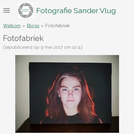
Ga
Fotografie Sander Vlug
direct
naar
de
Welkom
»
Blogs
»
Fotofabriek
hoofdinhoud
Fotofabriek
Gepubliceerd op 9 mei 2017 om 10:43