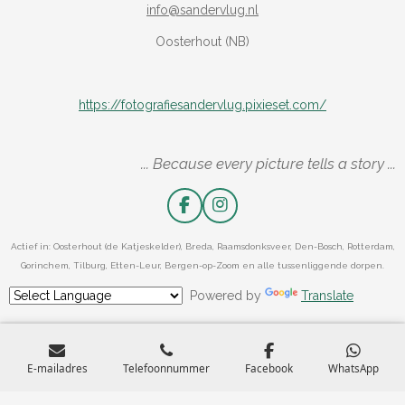
info@sandervlug.nl
Oosterhout (NB)
https://fotografiesandervlug.pixieset.com/
... Because every picture tells a story ...
F
I
a
n
c
s
Actief in: Oosterhout (de Katjeskelder), Breda, Raamsdonksveer, Den-Bosch, Rotterdam,
e
t
Gorinchem, Tilburg, Etten-Leur, Bergen-op-Zoom en alle tussenliggende dorpen.
b
a
o
g
Powered by
Translate
o
r
k
a
m
E-mailadres
Telefoonnummer
Facebook
WhatsApp