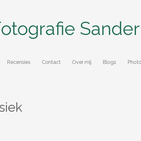
otografie Sander
Recensies
Contact
Over mij
Blogs
Phot
siek