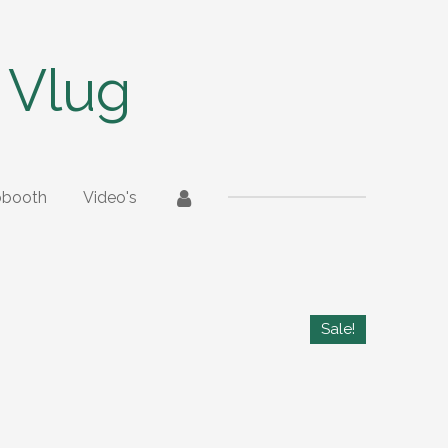
 Vlug
obooth
Video's
Sale!