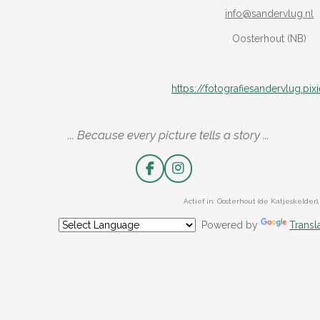
info@sandervlug.nl
Oosterhout (NB)
https://fotografiesandervlug.pi
... Because every picture tells a story ...
F
I
a
n
c
s
Actief in: Oosterhout (de Katjeskelde
e
t
b
a
Powered by
Transl
o
g
o
r
k
a
m