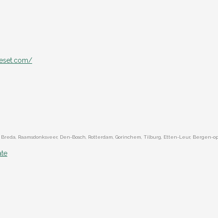
xieset.com/
r), Breda, Raamsdonksveer, Den-Bosch, Rotterdam, Gorinchem, Tilburg, Etten-Leur, Bergen-
ate