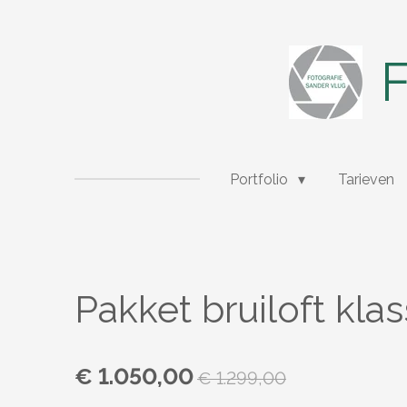
Ga
direct
naar
F
de
hoofdinhoud
Portfolio
Tarieven
Pakket bruiloft klas
€ 1.050,00
€ 1.299,00