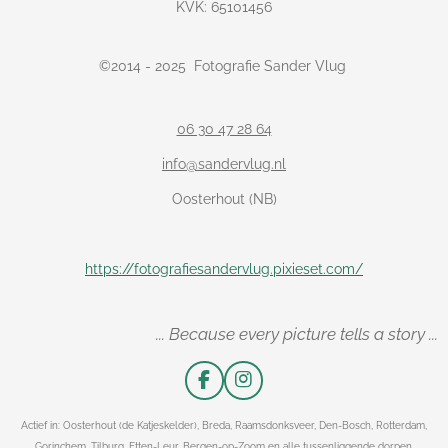
KVK: 65101456
©
2014 - 2025
Fotografie Sander Vlug
06 30 47 28 64
info@sandervlug.nl
Oosterhout (NB)
https://fotografiesandervlug.pixieset.com/
... Because every picture tells a story ...
F
I
a
n
c
s
Actief in: Oosterhout (de Katjeskelder), Breda, Raamsdonksveer, Den-Bosch, Rotterdam,
e
t
Gorinchem, Tilburg, Etten-Leur, Bergen-op-Zoom en alle tussenliggende dorpen.