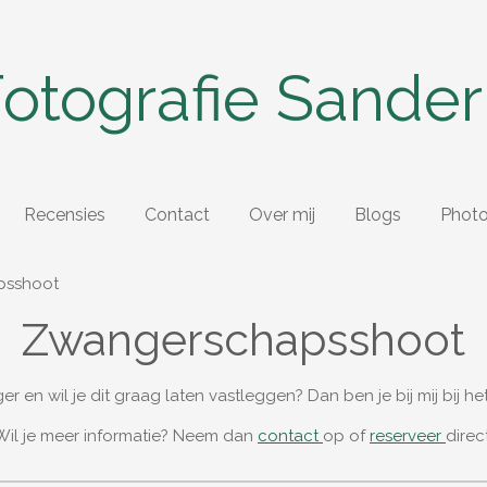
otografie Sander
Recensies
Contact
Over mij
Blogs
Phot
psshoot
Zwangerschapsshoot
er en wil je dit graag laten vastleggen? Dan ben je bij mij bij het
Wil je meer informatie? Neem dan
contact
op of
reserveer
direct