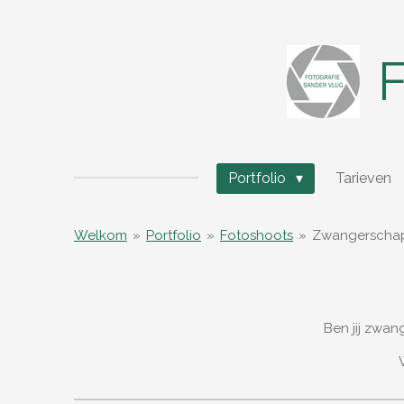
Ga
direct
naar
F
de
hoofdinhoud
Portfolio
Tarieven
Welkom
»
Portfolio
»
Fotoshoots
»
Zwangerscha
Ben jij zwang