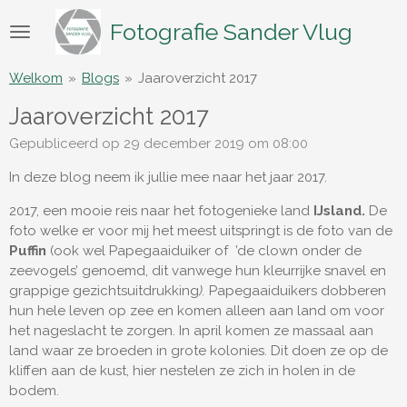
Ga
Fotografie Sander Vlug
direct
naar
de
Welkom
»
Blogs
»
Jaaroverzicht 2017
hoofdinhoud
Jaaroverzicht 2017
Gepubliceerd op 29 december 2019 om 08:00
In deze blog neem ik jullie mee naar het jaar 2017.
2017, een mooie reis naar het fotogenieke land
IJsland.
De
foto welke er voor mij het meest uitspringt is de foto van de
Puffin
(ook wel Papegaaiduiker of
’de clown onder de
zeevogels’ genoemd, dit vanwege hun kleurrijke snavel en
grappige gezichtsuitdrukking
).
Papegaaiduikers dobberen
hun hele leven op zee en komen alleen aan land om voor
het nageslacht te zorgen. I
n april komen ze massaal aan
land waar ze broeden in grote kolonies. Dit doen ze op de
kliffen aan de kust, hier nestelen ze zich in holen in de
bodem.