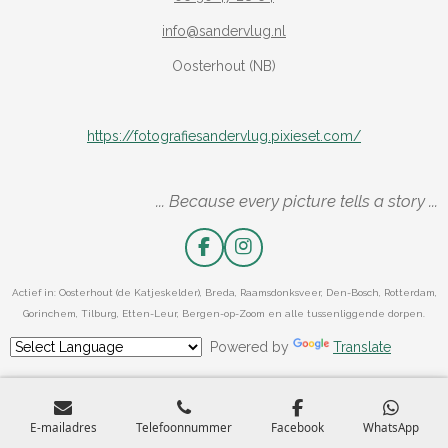
info@sandervlug.nl
Oosterhout (NB)
https://fotografiesandervlug.pixieset.com/
... Because every picture tells a story ...
F
I
a
n
c
s
Actief in: Oosterhout (de Katjeskelder), Breda, Raamsdonksveer, Den-Bosch, Rotterdam,
e
t
Gorinchem, Tilburg, Etten-Leur, Bergen-op-Zoom en alle tussenliggende dorpen.
b
a
o
g
Powered by
Translate
o
r
k
a
m
E-mailadres
Telefoonnummer
Facebook
WhatsApp