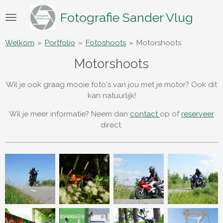
Ga
Fotografie Sander Vlug
direct
naar
de
Welkom
»
Portfolio
»
Fotoshoots
»
Motorshoots
hoofdinhoud
Motorshoots
Wil je ook graag mooie foto's van jou met je motor? Ook dit
kan natuurlijk!
Wil je meer informatie? Neem dan
contact
op of
reserveer
direct.