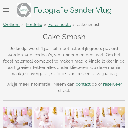
Ga
Fotografie Sander Vlug
direct
naar
de
Welkom
»
Portfolio
»
Fotoshoots
»
Cake smash
hoofdinhoud
Cake Smash
Je kindje wordt 1 jaar, dit moet natuurlijk groots gevierd
worden. Veel cadeau's, versieringen en een taart! Om het
feest helemaal compleet te maken mag je kindje lekker in de
taart graaien, lekker alles onder kliederen. Op deze manier
maak je onvergetelijke foto's van de eerste verjaardag.
Wil je meer informatie? Neem dan
contact
op of
reserveer
direct.